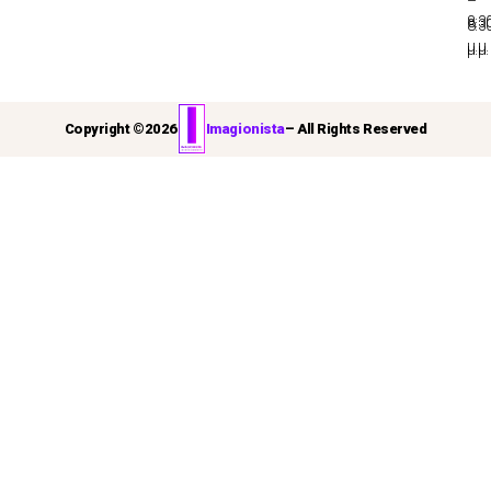
–
8:3
8:3
μ.μ.
μ.μ.
Copyright ©
2026
Imagionista
– All Rights Reserved