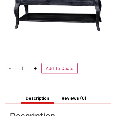
-
+
Add To Quote
Description
Reviews (0)
Description