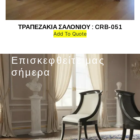
ΤΡΑΠΕΖΑΚΙΑ ΣΑΛΟΝΙΟΥ : CRB-051
Τ
Add To Quote
Επισκεφθείτε μας
σήμερα