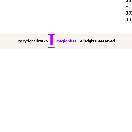
μ.μ.
–
–
8:3
8:3
μ.μ.
μ.μ.
Copyright ©
2026
Imagionista
– All Rights Reserved