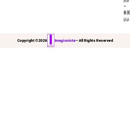
μ.μ.
–
–
8:3
8:3
μ.μ.
μ.μ.
Copyright ©
2026
Imagionista
– All Rights Reserved