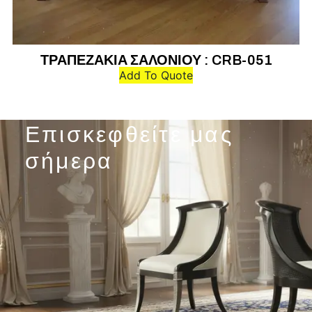
ΤΡΑΠΕΖΑΚΙΑ ΣΑΛΟΝΙΟΥ : CRB-051
Τ
Add To Quote
Επισκεφθείτε μας
σήμερα