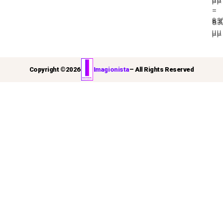
μ.μ.
–
–
8:3
8:3
μ.μ.
μ.μ.
Copyright ©
2026
Imagionista
– All Rights Reserved