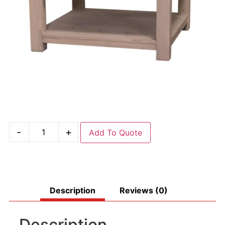
-
+
Add To Quote
Description
Reviews (0)
Description