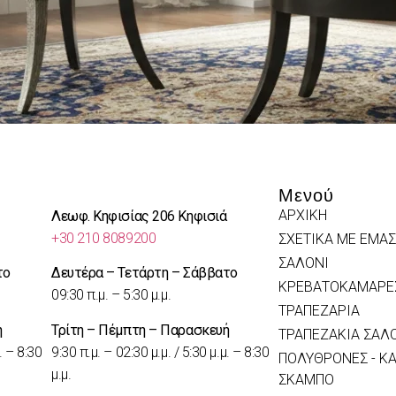
Μενού
ΑΡΧΙΚΗ
Λεωφ. Κηφισίας 206 Κηφισιά
+30 210 8089200
ΣΧΕΤΙΚΑ ΜΕ ΕΜΑΣ
ΣΑΛΟΝΙ
το
Δευτέρα – Τετάρτη – Σάββατο
ΚΡΕΒΑΤΟΚΑΜΑΡΕ
09:30 π.μ. – 5:30 μ.μ.
ΤΡΑΠΕΖΑΡΙΑ
ή
Τρίτη – Πέμπτη – Παρασκευή
ΤΡΑΠΕΖΑΚΙΑ ΣΑΛ
. – 8:30
9:30 π.μ. – 02:30 μ.μ. / 5:30 μ.μ. – 8:30
ΠΟΛΥΘΡΟΝΕΣ - ΚΑ
μ.μ.
ΣΚΑΜΠΟ