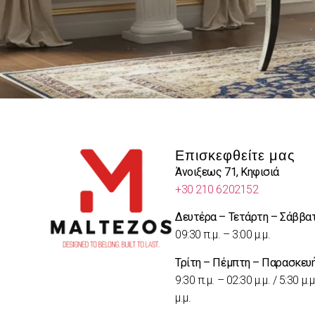
Επισκεφθείτε μας
Άνοιξεως 71, Κηφισιά
+30 210 6202152
Δευτέρα – Τετάρτη – Σάββα
09:30 π.μ. – 3:00 μ.μ.
Τρίτη – Πέμπτη – Παρασκευ
9:30 π.μ. – 02:30 μ.μ. / 5:30 μ.μ
μ.μ.