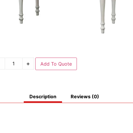
-
+
Add To Quote
Description
Reviews (0)