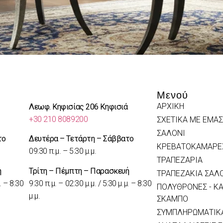
Μενού
ΑΡΧΙΚΗ
Λεωφ. Κηφισίας 206 Κηφισιά
+30 210 8089200
ΣΧΕΤΙΚΑ ΜΕ ΕΜΑΣ
ΣΑΛΟΝΙ
το
Δευτέρα – Τετάρτη – Σάββατο
ΚΡΕΒΑΤΟΚΑΜΑΡΕ
09:30 π.μ. – 5:30 μ.μ.
ΤΡΑΠΕΖΑΡΙΑ
ή
Τρίτη – Πέμπτη – Παρασκευή
ΤΡΑΠΕΖΑΚΙΑ ΣΑΛ
. – 8:30
9:30 π.μ. – 02:30 μ.μ. / 5:30 μ.μ. – 8:30
ΠΟΛΥΘΡΟΝΕΣ - ΚΑ
μ.μ.
ΣΚΑΜΠΟ
ΣΥΜΠΛΗΡΩΜΑΤΙΚΑ