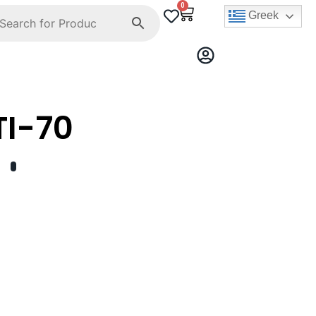
0
Greek
I-70