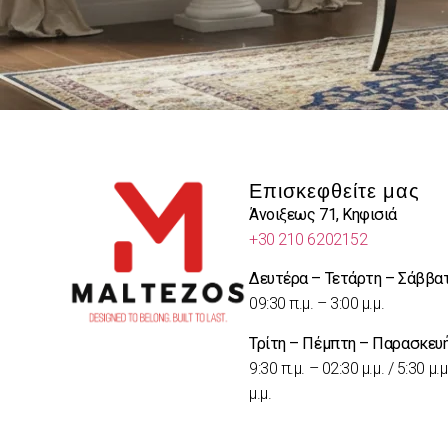
Επισκεφθείτε μας
Άνοιξεως 71, Κηφισιά
+30 210 6202152
Δευτέρα – Τετάρτη – Σάββα
09:30 π.μ. – 3:00 μ.μ.
Τρίτη – Πέμπτη – Παρασκευ
9:30 π.μ. – 02:30 μ.μ. / 5:30 μ.μ
μ.μ.