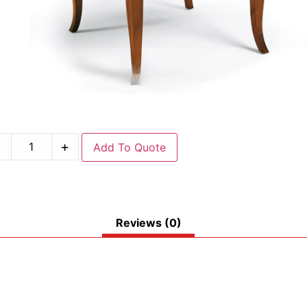
-
+
Add To Quote
Reviews (0)