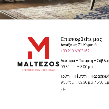
Επισκεφθείτε μας
Άνοιξεως 71, Κηφισιά
+30 210 6202152
Δευτέρα – Τετάρτη – Σάββα
09:30 π.μ. – 3:00 μ.μ.
Τρίτη – Πέμπτη – Παρασκευ
9:30 π.μ. – 02:30 μ.μ. / 5:30 μ.μ
μ.μ.