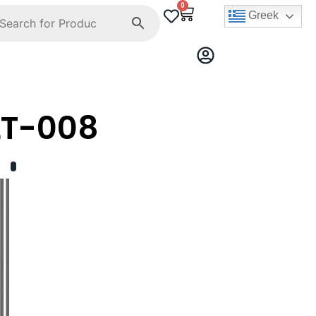
0
Greek
LT-008