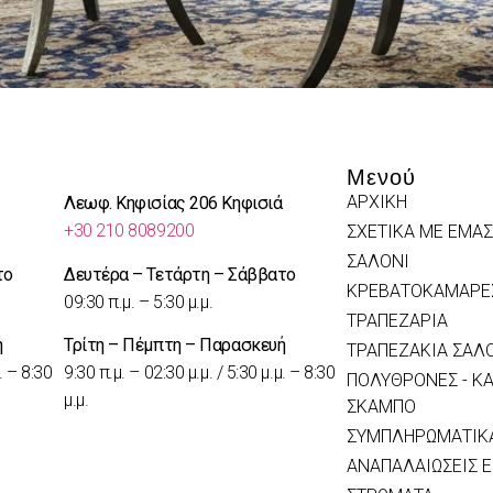
Μενού
ΑΡΧΙΚΗ
Λεωφ. Κηφισίας 206 Κηφισιά
+30 210 8089200
ΣΧΕΤΙΚΑ ΜΕ ΕΜΑΣ
ΣΑΛΟΝΙ
το
Δευτέρα – Τετάρτη – Σάββατο
ΚΡΕΒΑΤΟΚΑΜΑΡΕ
09:30 π.μ. – 5:30 μ.μ.
ΤΡΑΠΕΖΑΡΙΑ
ή
Τρίτη – Πέμπτη – Παρασκευή
ΤΡΑΠΕΖΑΚΙΑ ΣΑΛ
. – 8:30
9:30 π.μ. – 02:30 μ.μ. / 5:30 μ.μ. – 8:30
ΠΟΛΥΘΡΟΝΕΣ - ΚΑ
μ.μ.
ΣΚΑΜΠΟ
ΣΥΜΠΛΗΡΩΜΑΤΙΚΑ
ΑΝΑΠΑΛΑΙΩΣΕΙΣ 