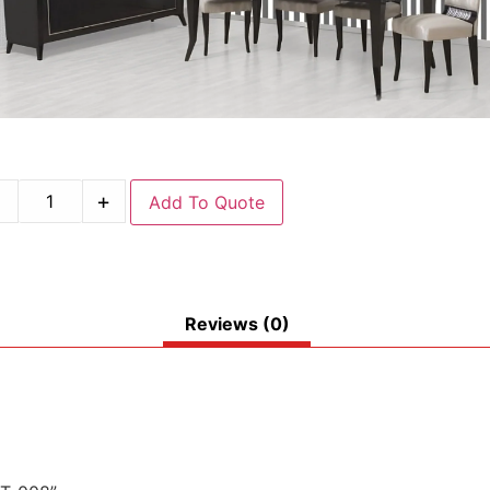
-
+
Add To Quote
Reviews (0)