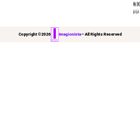
8:3
8:3
μ.μ.
μ.μ.
Copyright ©
2026
Imagionista
– All Rights Reserved