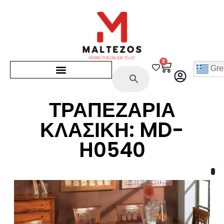
0
Gre
ΤΡΑΠΕΖΑΡΙΑ
ΚΛΑΣΙΚΗ: MD-
H0540