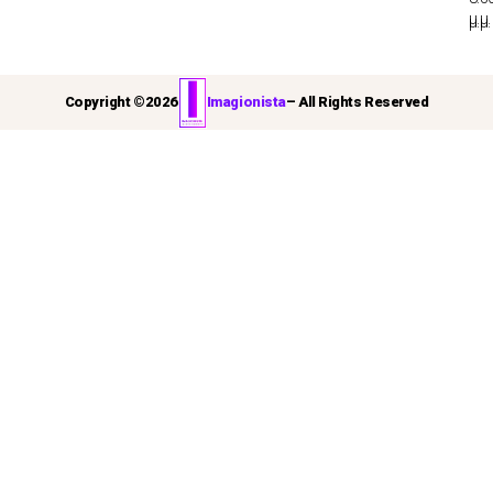
μ.μ.
μ.μ.
Copyright ©
2026
Imagionista
– All Rights Reserved