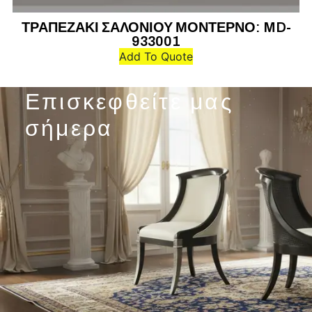
ΤΡΑΠΕΖΑΚΙ ΣΑΛΟΝΙΟΥ ΜΟΝΤΕΡΝΟ: MD-
Τ
933001
Add To Quote
Επισκεφθείτε μας
σήμερα