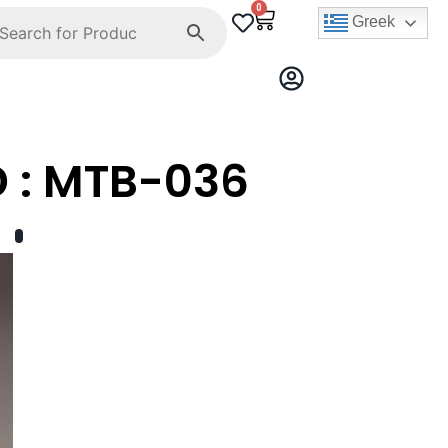
0
Greek
 : MTB-036