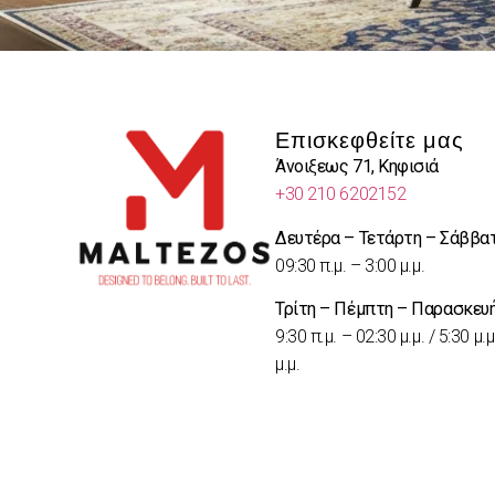
Επισκεφθείτε μας
Άνοιξεως 71, Κηφισιά
+30 210 6202152
Δευτέρα – Τετάρτη – Σάββα
09:30 π.μ. – 3:00 μ.μ.
Τρίτη – Πέμπτη – Παρασκευ
9:30 π.μ. – 02:30 μ.μ. / 5:30 μ.μ
μ.μ.