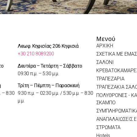
Μενού
ΑΡΧΙΚΗ
Λεωφ. Κηφισίας 206 Κηφισιά
+30 210 8089200
ΣΧΕΤΙΚΑ ΜΕ ΕΜΑΣ
ΣΑΛΟΝΙ
το
Δευτέρα – Τετάρτη – Σάββατο
ΚΡΕΒΑΤΟΚΑΜΑΡΕ
09:30 π.μ. – 5:30 μ.μ.
ΤΡΑΠΕΖΑΡΙΑ
ή
Τρίτη – Πέμπτη – Παρασκευή
ΤΡΑΠΕΖΑΚΙΑ ΣΑΛ
. – 8:30
9:30 π.μ. – 02:30 μ.μ. / 5:30 μ.μ. – 8:30
ΠΟΛΥΘΡΟΝΕΣ - ΚΑ
μ.μ.
ΣΚΑΜΠΟ
ΣΥΜΠΛΗΡΩΜΑΤΙΚΑ
ΑΝΑΠΑΛΑΙΩΣΕΙΣ 
ΣΤΡΩΜΑΤΑ
Hotels