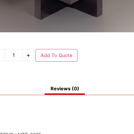
-
+
Add To Quote
Reviews (0)