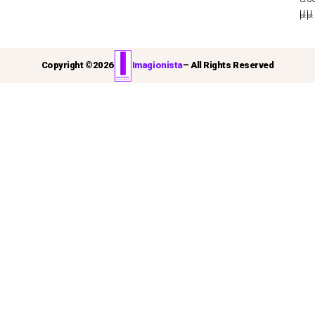
μ.μ.
μ.μ.
Copyright ©
2026
Imagionista
– All Rights Reserved