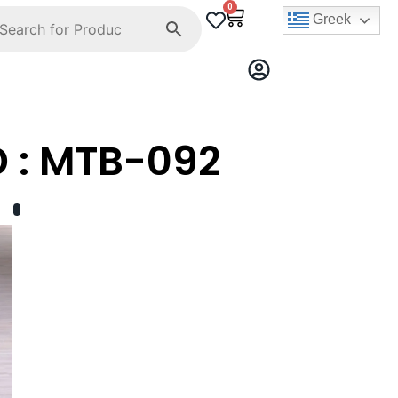
0
Greek
 : MTB-092