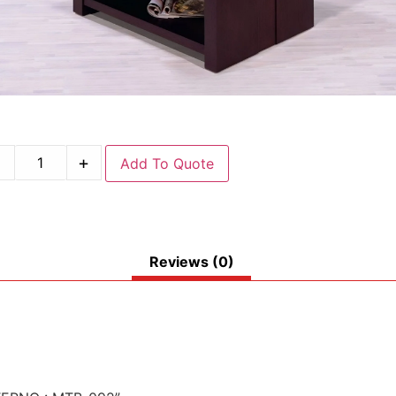
-
+
Add To Quote
Reviews (0)