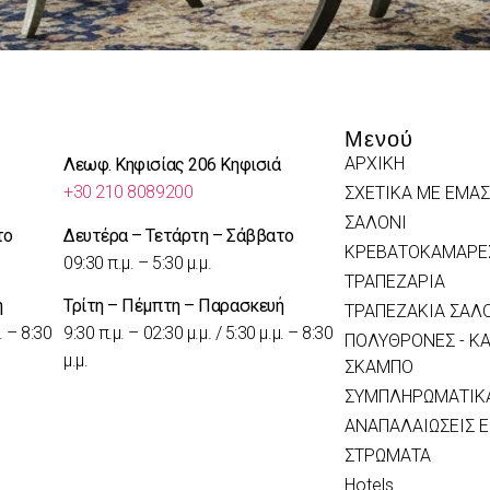
Μενού
ΑΡΧΙΚΗ
Λεωφ. Κηφισίας 206 Κηφισιά
+30 210 8089200
ΣΧΕΤΙΚΑ ΜΕ ΕΜΑΣ
ΣΑΛΟΝΙ
το
Δευτέρα – Τετάρτη – Σάββατο
ΚΡΕΒΑΤΟΚΑΜΑΡΕ
09:30 π.μ. – 5:30 μ.μ.
ΤΡΑΠΕΖΑΡΙΑ
ή
Τρίτη – Πέμπτη – Παρασκευή
ΤΡΑΠΕΖΑΚΙΑ ΣΑΛ
. – 8:30
9:30 π.μ. – 02:30 μ.μ. / 5:30 μ.μ. – 8:30
ΠΟΛΥΘΡΟΝΕΣ - ΚΑ
μ.μ.
ΣΚΑΜΠΟ
ΣΥΜΠΛΗΡΩΜΑΤΙΚΑ
ΑΝΑΠΑΛΑΙΩΣΕΙΣ 
ΣΤΡΩΜΑΤΑ
Hotels