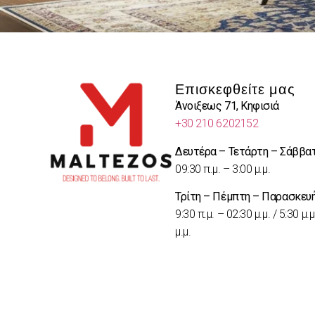
Επισκεφθείτε μας
Άνοιξεως 71, Κηφισιά
+30 210 6202152
Δευτέρα – Τετάρτη – Σάββα
09:30 π.μ. – 3:00 μ.μ.
Τρίτη – Πέμπτη – Παρασκευ
9:30 π.μ. – 02:30 μ.μ. / 5:30 μ.μ
μ.μ.