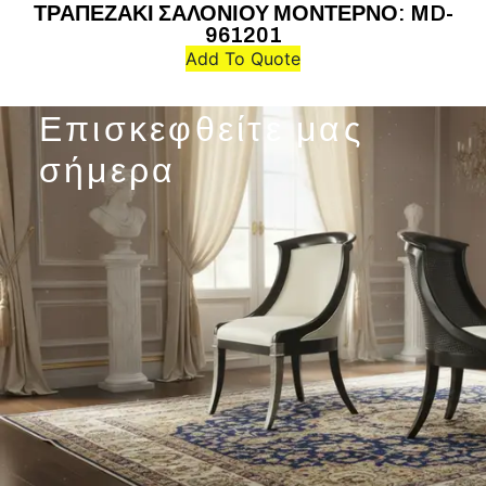
ΤΡΑΠΕΖΑΚΙ ΣΑΛΟΝΙΟΥ ΜΟΝΤΕΡΝΟ: MD-
Τ
961201
Add To Quote
Επισκεφθείτε μας
σήμερα