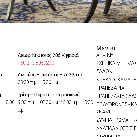
Μενού
ΑΡΧΙΚΗ
Λεωφ. Κηφισίας 206 Κηφισιά
+30 210 8089200
ΣΧΕΤΙΚΑ ΜΕ ΕΜΑΣ
ΣΑΛΟΝΙ
το
Δευτέρα – Τετάρτη – Σάββατο
ΚΡΕΒΑΤΟΚΑΜΑΡΕ
09:30 π.μ. – 5:30 μ.μ.
ΤΡΑΠΕΖΑΡΙΑ
ή
Τρίτη – Πέμπτη – Παρασκευή
ΤΡΑΠΕΖΑΚΙΑ ΣΑΛ
. – 8:30
9:30 π.μ. – 02:30 μ.μ. / 5:30 μ.μ. – 8:30
ΠΟΛΥΘΡΟΝΕΣ - ΚΑ
μ.μ.
ΣΚΑΜΠΟ
ΣΥΜΠΛΗΡΩΜΑΤΙΚΑ
ΑΝΑΠΑΛΑΙΩΣΕΙΣ 
ΣΤΡΩΜΑΤΑ