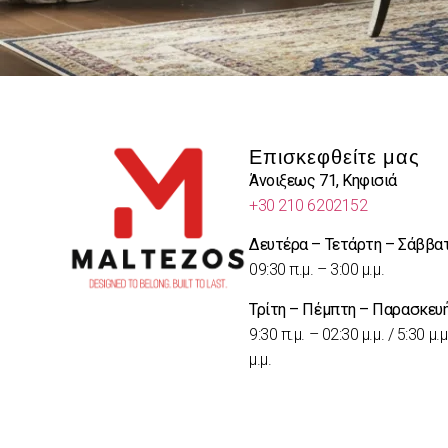
Επισκεφθείτε μας
Άνοιξεως 71, Κηφισιά
+30 210 6202152
Δευτέρα – Τετάρτη – Σάββα
09:30 π.μ. – 3:00 μ.μ.
Τρίτη – Πέμπτη – Παρασκευ
9:30 π.μ. – 02:30 μ.μ. / 5:30 μ.μ
μ.μ.