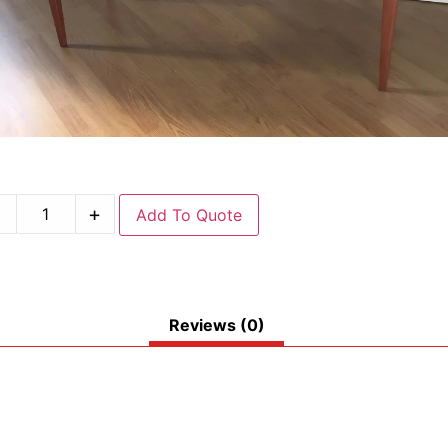
-
+
Add To Quote
Reviews (0)