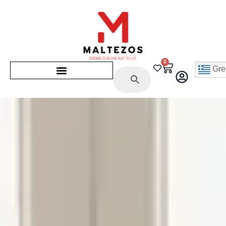
0
Gre