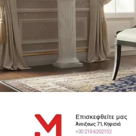
Επισκεφθείτε μας
Άνοιξεως 71, Κηφισιά
+30 210 6202152