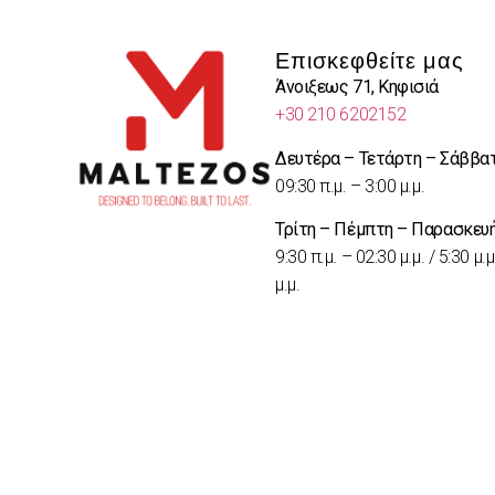
Επισκεφθείτε μας
Άνοιξεως 71, Κηφισιά
+30 210 6202152
Δευτέρα – Τετάρτη – Σάββα
09:30 π.μ. – 3:00 μ.μ.
Τρίτη – Πέμπτη – Παρασκευ
9:30 π.μ. – 02:30 μ.μ. / 5:30 μ.μ
μ.μ.