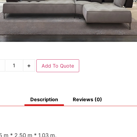
-
+
Add To Quote
Description
Reviews (0)
 m * 2,50 m * 1,03 m.