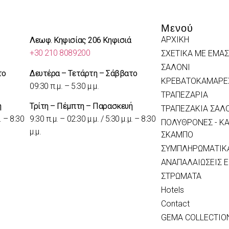
Μενού
ΑΡΧΙΚΗ
Λεωφ. Κηφισίας 206 Κηφισιά
+30 210 8089200
ΣΧΕΤΙΚΑ ΜΕ ΕΜΑΣ
ΣΑΛΟΝΙ
το
Δευτέρα – Τετάρτη – Σάββατο
ΚΡΕΒΑΤΟΚΑΜΑΡΕ
09:30 π.μ. – 5:30 μ.μ.
ΤΡΑΠΕΖΑΡΙΑ
ή
Τρίτη – Πέμπτη – Παρασκευή
ΤΡΑΠΕΖΑΚΙΑ ΣΑΛ
. – 8:30
9:30 π.μ. – 02:30 μ.μ. / 5:30 μ.μ. – 8:30
ΠΟΛΥΘΡΟΝΕΣ - ΚΑ
μ.μ.
ΣΚΑΜΠΟ
ΣΥΜΠΛΗΡΩΜΑΤΙΚΑ
ΑΝΑΠΑΛΑΙΩΣΕΙΣ 
ΣΤΡΩΜΑΤΑ
Hotels
Contact
GEMA COLLECTIO