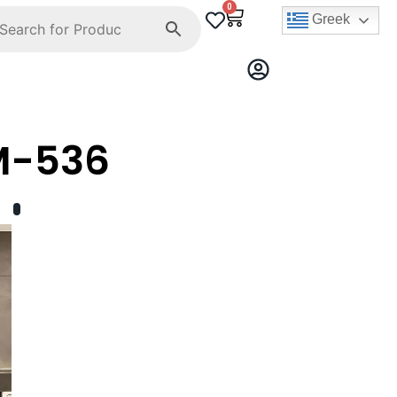
0
Greek
M-536