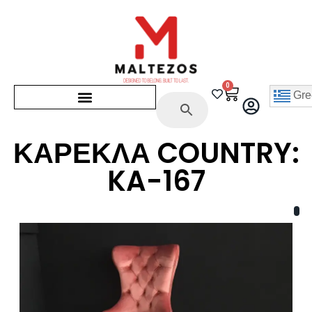
0
Gre
ΚΑΡΕΚΛΑ COUNTRY:
KA-167