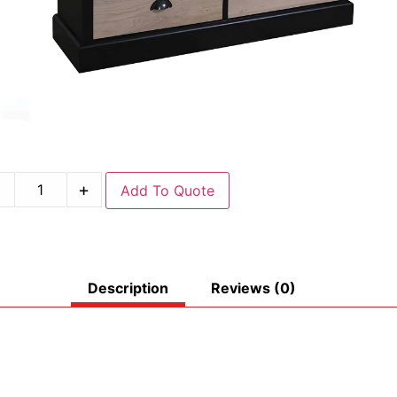
-
+
Add To Quote
Description
Reviews (0)