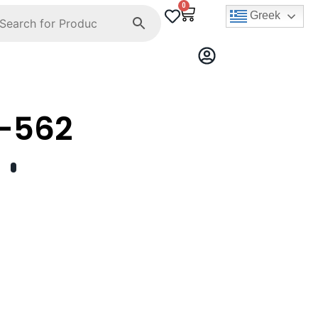
0
Greek
-562