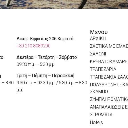
Μενού
ΑΡΧΙΚΗ
Λεωφ. Κηφισίας 206 Κηφισιά
+30 210 8089200
ΣΧΕΤΙΚΑ ΜΕ ΕΜΑΣ
ΣΑΛΟΝΙ
το
Δευτέρα – Τετάρτη – Σάββατο
ΚΡΕΒΑΤΟΚΑΜΑΡΕ
09:30 π.μ. – 5:30 μ.μ.
ΤΡΑΠΕΖΑΡΙΑ
ή
Τρίτη – Πέμπτη – Παρασκευή
ΤΡΑΠΕΖΑΚΙΑ ΣΑΛ
. – 8:30
9:30 π.μ. – 02:30 μ.μ. / 5:30 μ.μ. – 8:30
ΠΟΛΥΘΡΟΝΕΣ - ΚΑ
μ.μ.
ΣΚΑΜΠΟ
ΣΥΜΠΛΗΡΩΜΑΤΙΚΑ
ΑΝΑΠΑΛΑΙΩΣΕΙΣ 
ΣΤΡΩΜΑΤΑ
Hotels