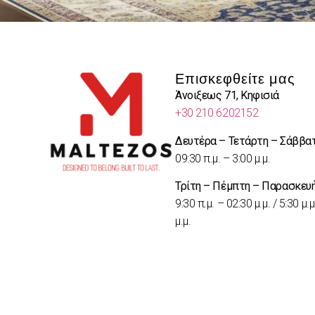
Επισκεφθείτε μας
Άνοιξεως 71, Κηφισιά
+30 210 6202152
Δευτέρα – Τετάρτη – Σάββα
09:30 π.μ. – 3:00 μ.μ.
Τρίτη – Πέμπτη – Παρασκευ
9:30 π.μ. – 02:30 μ.μ. / 5:30 μ.μ
μ.μ.